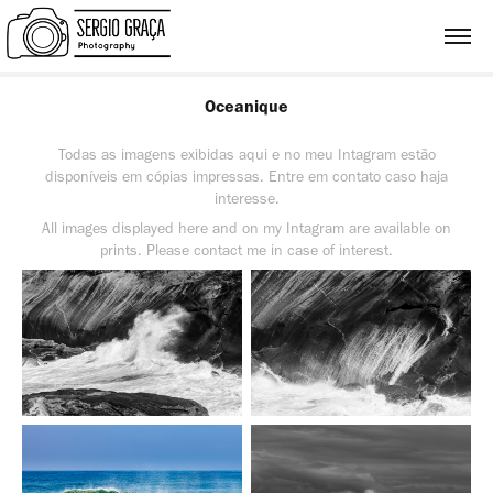
Oceanique
Todas as imagens exibidas aqui e no meu Intagram estão
disponíveis em cópias impressas. Entre em contato caso haja
interesse.
All images displayed here and on my Intagram are available on
prints. Please contact me in case of interest.